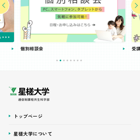
個別相談会
受講
トップページ
星槎大学について