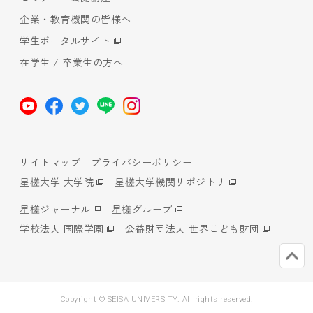
企業・教育機関の皆様へ
学生ポータルサイト
在学生 / 卒業生の方へ
サイトマップ
プライバシーポリシー
星槎大学 大学院
星槎大学機関リポジトリ
星槎ジャーナル
星槎グループ
学校法人 国際学園
公益財団法人 世界こども財団
Copyright © SEISA UNIVERSITY. All rights reserved.