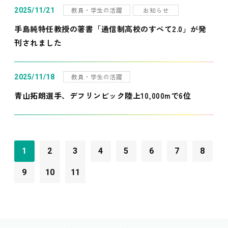
教員・学生の活躍
お知らせ
2025/11/21
手島純特任教授の著書「通信制高校のすべて2.0」が発
刊されました
教員・学生の活躍
2025/11/18
青山拓朗選手、デフリンピック陸上10,000mで6位
1
2
3
4
5
6
7
8
9
10
11