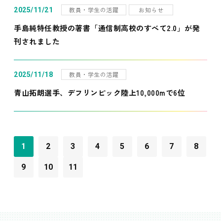
教員・学生の活躍
お知らせ
2025/11/21
手島純特任教授の著書「通信制高校のすべて2.0」が発
刊されました
教員・学生の活躍
2025/11/18
青山拓朗選手、デフリンピック陸上10,000mで6位
1
2
3
4
5
6
7
8
9
10
11