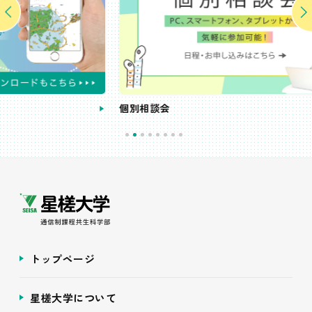
個別相談会
受
トップページ
星槎大学について