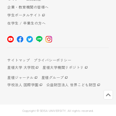
企業・教育機関の皆様へ
学生ポータルサイト
在学生 / 卒業生の方へ
サイトマップ
プライバシーポリシー
星槎大学 大学院
星槎大学機関リポジトリ
星槎ジャーナル
星槎グループ
学校法人 国際学園
公益財団法人 世界こども財団
Copyright © SEISA UNIVERSITY. All rights reserved.