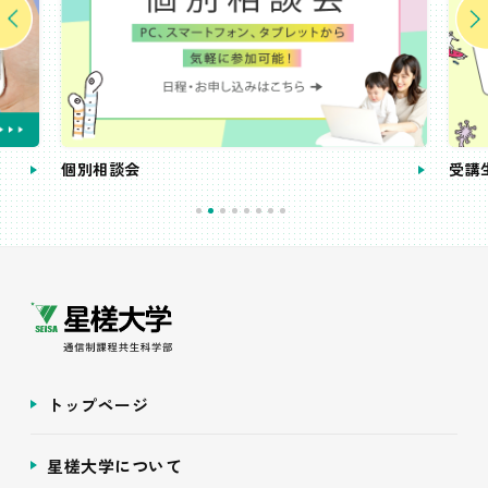
個別相談会
受講
トップページ
星槎大学について