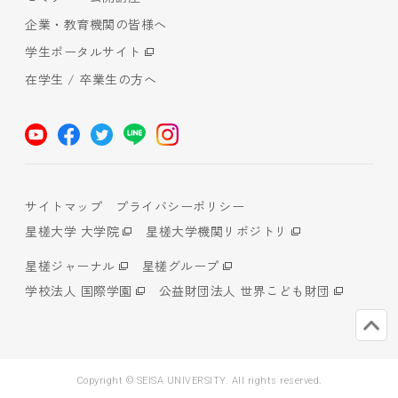
企業・教育機関の皆様へ
学生ポータルサイト
在学生 / 卒業生の方へ
サイトマップ
プライバシーポリシー
星槎大学 大学院
星槎大学機関リポジトリ
星槎ジャーナル
星槎グループ
学校法人 国際学園
公益財団法人 世界こども財団
Copyright © SEISA UNIVERSITY. All rights reserved.