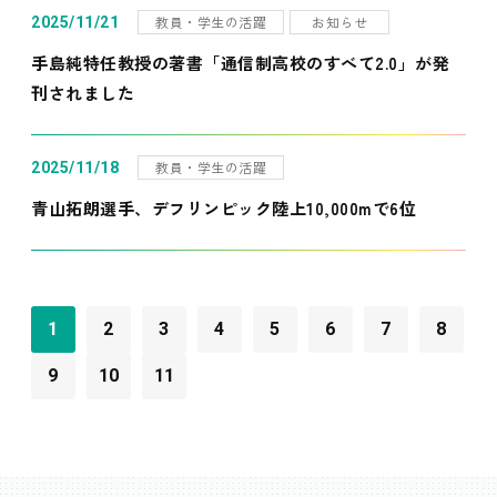
教員・学生の活躍
お知らせ
2025/11/21
手島純特任教授の著書「通信制高校のすべて2.0」が発
刊されました
教員・学生の活躍
2025/11/18
青山拓朗選手、デフリンピック陸上10,000mで6位
1
2
3
4
5
6
7
8
9
10
11