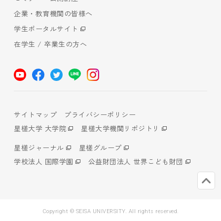
企業・教育機関の皆様へ
学生ポータルサイト
在学生 / 卒業生の方へ
サイトマップ
プライバシーポリシー
星槎大学 大学院
星槎大学機関リポジトリ
星槎ジャーナル
星槎グループ
学校法人 国際学園
公益財団法人 世界こども財団
Copyright © SEISA UNIVERSITY. All rights reserved.