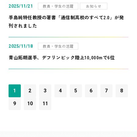
教員・学生の活躍
お知らせ
2025/11/21
手島純特任教授の著書「通信制高校のすべて2.0」が発
刊されました
教員・学生の活躍
2025/11/18
青山拓朗選手、デフリンピック陸上10,000mで6位
1
2
3
4
5
6
7
8
9
10
11