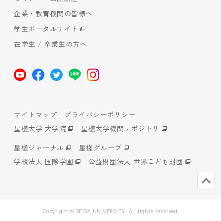
企業・教育機関の皆様へ
学生ポータルサイト
在学生 / 卒業生の方へ
サイトマップ
プライバシーポリシー
星槎大学 大学院
星槎大学機関リポジトリ
星槎ジャーナル
星槎グループ
学校法人 国際学園
公益財団法人 世界こども財団
Copyright © SEISA UNIVERSITY. All rights reserved.