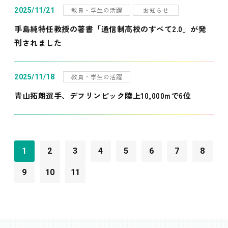
教員・学生の活躍
お知らせ
2025/11/21
手島純特任教授の著書「通信制高校のすべて2.0」が発
刊されました
教員・学生の活躍
2025/11/18
青山拓朗選手、デフリンピック陸上10,000mで6位
1
2
3
4
5
6
7
8
9
10
11