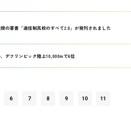
授の著書「通信制高校のすべて2.0」が発刊されました
、デフリンピック陸上10,000mで6位
6
7
8
9
10
11