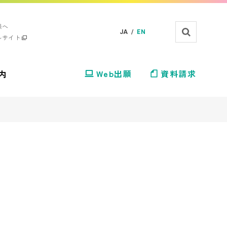
様へ
JA /
EN
ルサイト
内
Web出願
資料請求