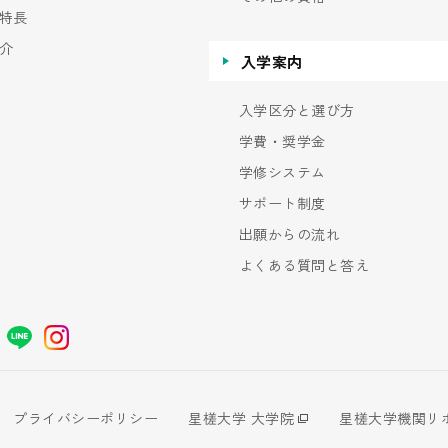
特長
介
入学案内
入学区分と選び方
学費・奨学金
学修システム
サポート制度
出願からの流れ
よくある質問と答え
プライバシーポリシー
星槎大学 大学院
星槎大学機関リ