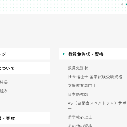
ージ
教員免許状・資格
教員免許状
について
社会福祉士 国家試験受験資格
特長
支援教育専門士
組み
日本語教師
AS（自閉症スペクトラム）サポ
ー
准学校心理士
部・専攻
その他の資格