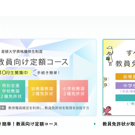
き簡単！教員向け定額コース
教員免許状が