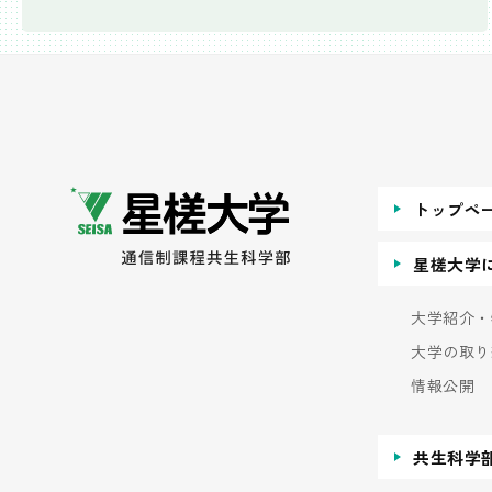
トップペ
星槎大学
大学紹介・
大学の取り
情報公開
共生科学