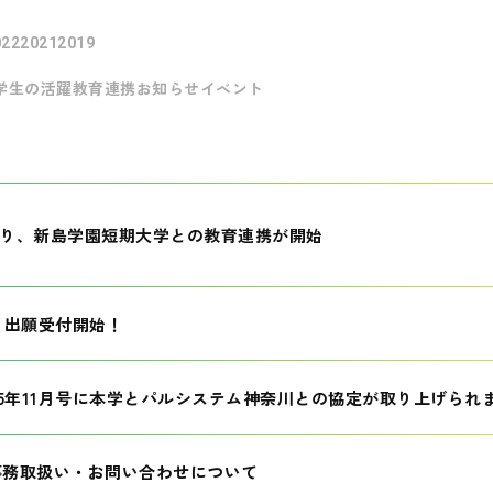
022
2021
2019
学生の活躍
教育連携
お知らせ
イベント
月より、新島学園短期大学との教育連携が開始
生 出願受付開始！
25年11月号に本学とパルシステム神奈川との協定が取り上げられ
事務取扱い・お問い合わせについて