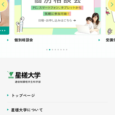
個別相談会
受講
トップページ
星槎大学について