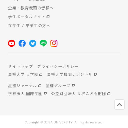
企業・教育機関の皆様へ
学生ポータルサイト
在学生 / 卒業生の方へ
サイトマップ
プライバシーポリシー
星槎大学 大学院
星槎大学機関リポジトリ
星槎ジャーナル
星槎グループ
学校法人 国際学園
公益財団法人 世界こども財団
Copyright © SEISA UNIVERSITY. All rights reserved.