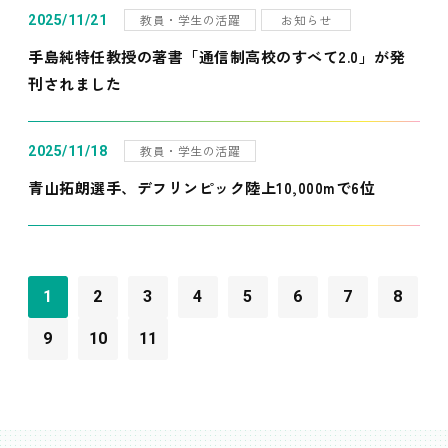
教員・学生の活躍
お知らせ
2025/11/21
手島純特任教授の著書「通信制高校のすべて2.0」が発
刊されました
教員・学生の活躍
2025/11/18
青山拓朗選手、デフリンピック陸上10,000mで6位
1
2
3
4
5
6
7
8
9
10
11