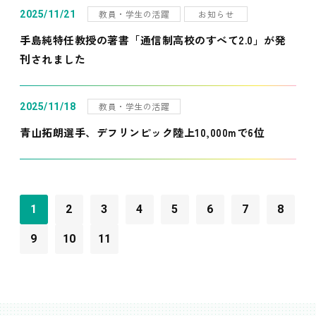
教員・学生の活躍
お知らせ
2025/11/21
手島純特任教授の著書「通信制高校のすべて2.0」が発
刊されました
教員・学生の活躍
2025/11/18
青山拓朗選手、デフリンピック陸上10,000mで6位
1
2
3
4
5
6
7
8
9
10
11