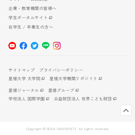
企業・教育機関の皆様へ
学生ポータルサイト
在学生 / 卒業生の方へ
サイトマップ
プライバシーポリシー
星槎大学 大学院
星槎大学機関リポジトリ
星槎ジャーナル
星槎グループ
学校法人 国際学園
公益財団法人 世界こども財団
Copyright © SEISA UNIVERSITY. All rights reserved.