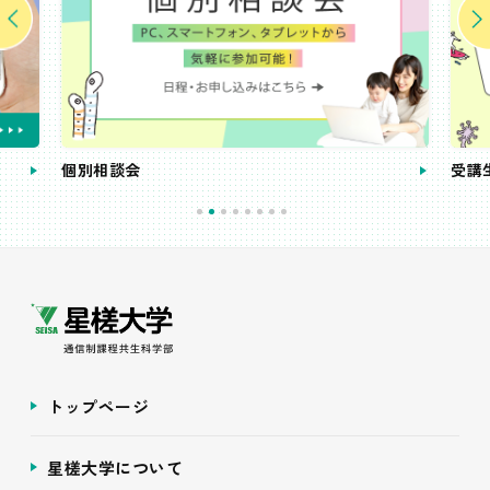
個別相談会
受講
トップページ
星槎大学について