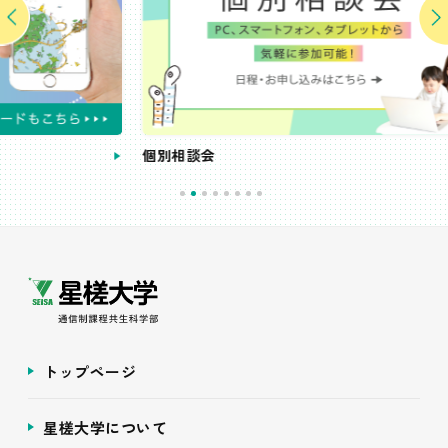
個別相談会
受
トップページ
星槎大学について