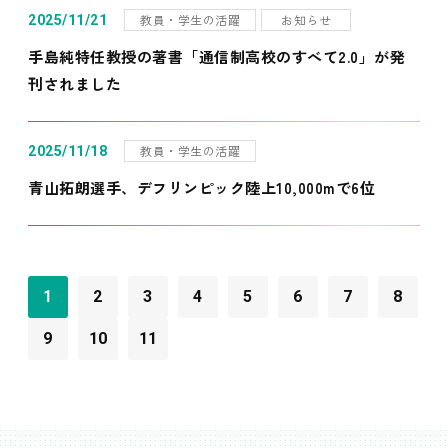
教員・学生の活躍
お知らせ
2025/11/21
手島純特任教授の著書「通信制高校のすべて2.0」が発
刊されました
教員・学生の活躍
2025/11/18
青山拓朗選手、デフリンピック陸上10,000mで6位
1
2
3
4
5
6
7
8
9
10
11