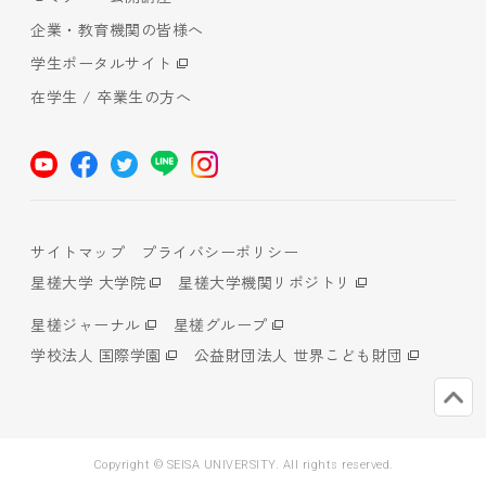
企業・教育機関の皆様へ
学生ポータルサイト
在学生 / 卒業生の方へ
サイトマップ
プライバシーポリシー
星槎大学 大学院
星槎大学機関リポジトリ
星槎ジャーナル
星槎グループ
学校法人 国際学園
公益財団法人 世界こども財団
Copyright © SEISA UNIVERSITY. All rights reserved.