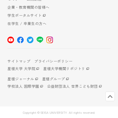
企業・教育機関の皆様へ
学生ポータルサイト
在学生 / 卒業生の方へ
サイトマップ
プライバシーポリシー
星槎大学 大学院
星槎大学機関リポジトリ
星槎ジャーナル
星槎グループ
学校法人 国際学園
公益財団法人 世界こども財団
Copyright © SEISA UNIVERSITY. All rights reserved.