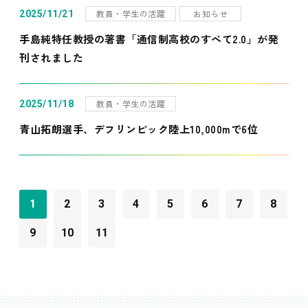
教員・学生の活躍
お知らせ
2025/11/21
手島純特任教授の著書「通信制高校のすべて2.0」が発
刊されました
教員・学生の活躍
2025/11/18
青山拓朗選手、デフリンピック陸上10,000mで6位
1
2
3
4
5
6
7
8
9
10
11