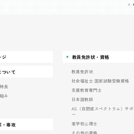
ージ
教員免許状・資格
教員免許状
について
社会福祉士 国家試験受験資格
特長
支援教育専門士
組み
日本語教師
AS（自閉症スペクトラム）サポ
ー
准学校心理士
部・専攻
その他の資格