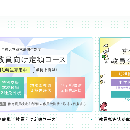
き簡単！教員向け定額コース
教員免許状が