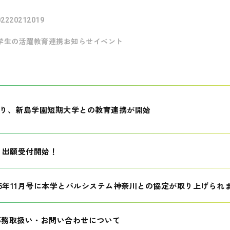
022
2021
2019
学生の活躍
教育連携
お知らせ
イベント
月より、新島学園短期大学との教育連携が開始
生 出願受付開始！
25年11月号に本学とパルシステム神奈川との協定が取り上げられ
事務取扱い・お問い合わせについて