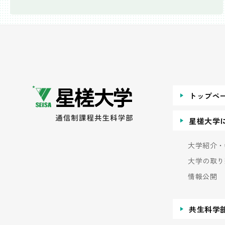
トップペ
星槎大学
大学紹介・
大学の取り
情報公開
共生科学