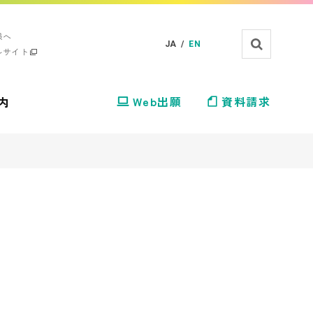
様へ
JA /
EN
ルサイト
内
Web出願
資料請求