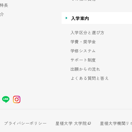
特長
介
入学案内
入学区分と選び方
学費・奨学金
学修システム
サポート制度
出願からの流れ
よくある質問と答え
プライバシーポリシー
星槎大学 大学院
星槎大学機関リ