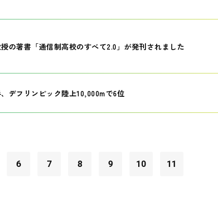
授の著書「通信制高校のすべて2.0」が発刊されました
、デフリンピック陸上10,000mで6位
6
7
8
9
10
11