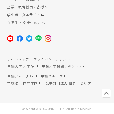
企業・教育機関の皆様へ
学生ポータルサイト
在学生 / 卒業生の方へ
サイトマップ
プライバシーポリシー
星槎大学 大学院
星槎大学機関リポジトリ
星槎ジャーナル
星槎グループ
学校法人 国際学園
公益財団法人 世界こども財団
Copyright © SEISA UNIVERSITY. All rights reserved.