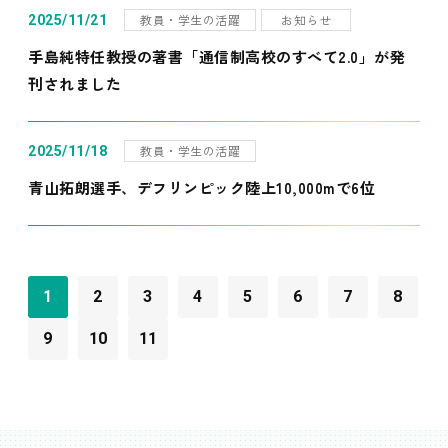
教員・学生の活躍
お知らせ
2025/11/21
手島純特任教授の著書「通信制高校のすべて2.0」が発
刊されました
教員・学生の活躍
2025/11/18
青山拓朗選手、デフリンピック陸上10,000mで6位
1
2
3
4
5
6
7
8
9
10
11