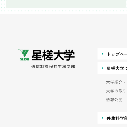
トップペ
星槎大学
大学紹介・
大学の取り
情報公開
共生科学