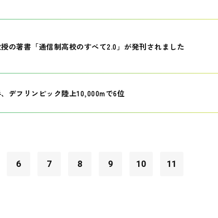
授の著書「通信制高校のすべて2.0」が発刊されました
、デフリンピック陸上10,000mで6位
6
7
8
9
10
11