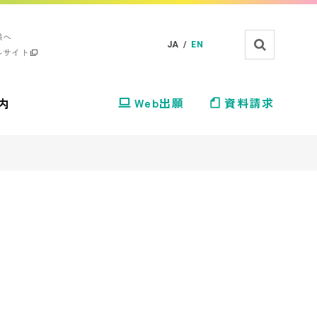
様へ
JA /
EN
ルサイト
内
Web出願
資料請求