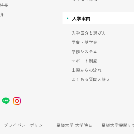
特長
介
入学案内
入学区分と選び方
学費・奨学金
学修システム
サポート制度
出願からの流れ
よくある質問と答え
プライバシーポリシー
星槎大学 大学院
星槎大学機関リ