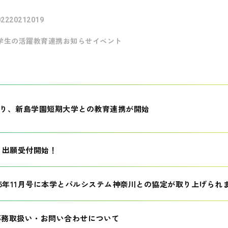
022
2021
2019
学生の活躍
教育連携
お知らせ
イベント
月より、新島学園短期大学との教育連携が開始
生 出願受付開始！
25年11月号に本学とパルシステム神奈川との協定が取り上げられ
事務取扱い・お問い合わせについて