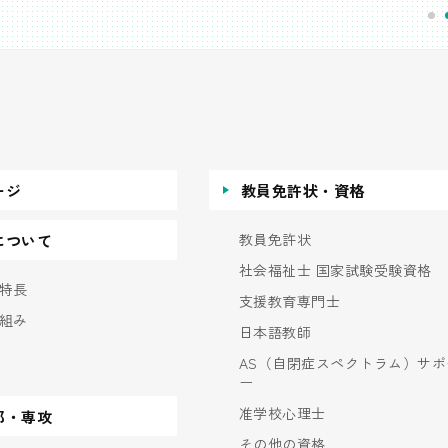
ージ
教員免許状・資格
教員免許状
について
社会福祉士 国家試験受験資格
特長
支援教育専門士
組み
日本語教師
AS（自閉症スペクトラム）サポ
ー
准学校心理士
部・専攻
その他の資格