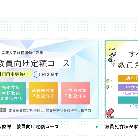
き簡単！教員向け定額コース
教員免許状が