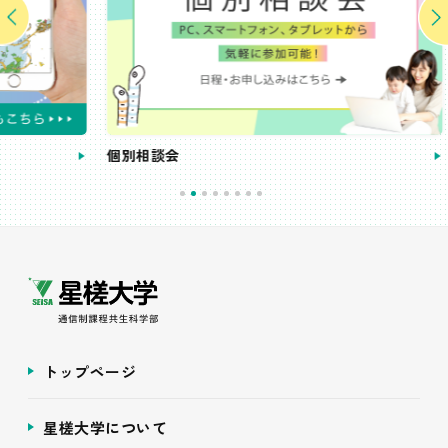
個別相談会
受講
トップページ
星槎大学について