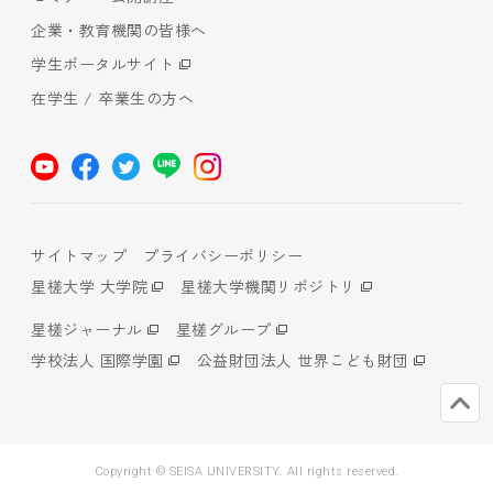
企業・教育機関の皆様へ
学生ポータルサイト
在学生 / 卒業生の方へ
サイトマップ
プライバシーポリシー
星槎大学 大学院
星槎大学機関リポジトリ
星槎ジャーナル
星槎グループ
学校法人 国際学園
公益財団法人 世界こども財団
Copyright © SEISA UNIVERSITY. All rights reserved.