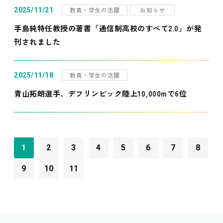
教員・学生の活躍
お知らせ
2025/11/21
手島純特任教授の著書「通信制高校のすべて2.0」が発
刊されました
教員・学生の活躍
2025/11/18
青山拓朗選手、デフリンピック陸上10,000mで6位
1
2
3
4
5
6
7
8
9
10
11