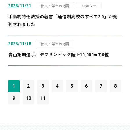
教員・学生の活躍
お知らせ
2025/11/21
手島純特任教授の著書「通信制高校のすべて2.0」が発
刊されました
教員・学生の活躍
2025/11/18
青山拓朗選手、デフリンピック陸上10,000mで6位
1
2
3
4
5
6
7
8
9
10
11