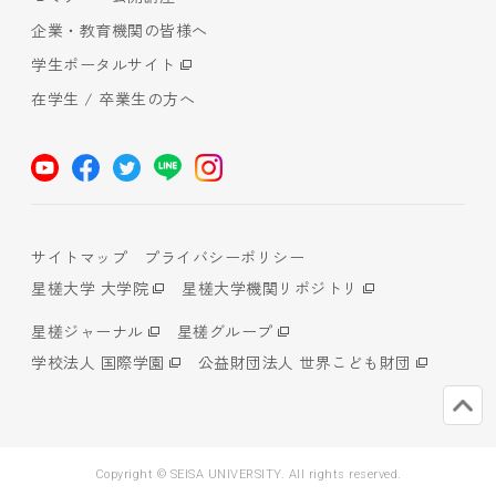
企業・教育機関の皆様へ
学生ポータルサイト
在学生 / 卒業生の方へ
サイトマップ
プライバシーポリシー
星槎大学 大学院
星槎大学機関リポジトリ
星槎ジャーナル
星槎グループ
学校法人 国際学園
公益財団法人 世界こども財団
Copyright © SEISA UNIVERSITY. All rights reserved.