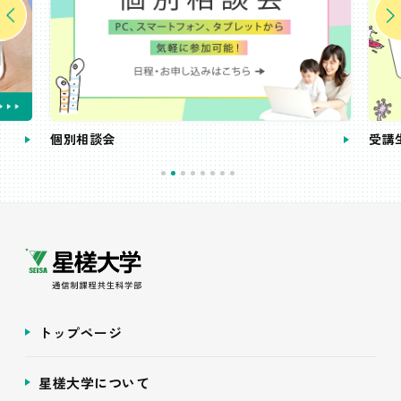
個別相談会
受講
トップページ
星槎大学について