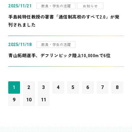
教員・学生の活躍
お知らせ
2025/11/21
手島純特任教授の著書「通信制高校のすべて2.0」が発
刊されました
教員・学生の活躍
2025/11/18
青山拓朗選手、デフリンピック陸上10,000mで6位
1
2
3
4
5
6
7
8
9
10
11