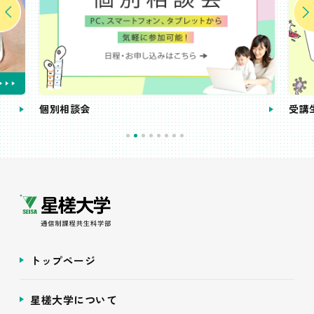
個別相談会
受講
トップページ
星槎大学について