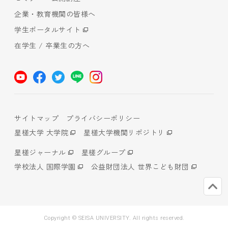
企業・教育機関の皆様へ
学生ポータルサイト
在学生 / 卒業生の方へ
サイトマップ
プライバシーポリシー
星槎大学 大学院
星槎大学機関リポジトリ
星槎ジャーナル
星槎グループ
学校法人 国際学園
公益財団法人 世界こども財団
Copyright © SEISA UNIVERSITY. All rights reserved.