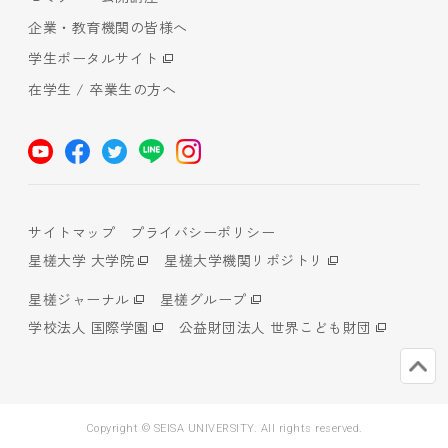
企業・教育機関の皆様へ
学生ポータルサイト
在学生 / 卒業生の方へ
サイトマップ
プライバシーポリシー
星槎大学 大学院
星槎大学機関リポジトリ
星槎ジャーナル
星槎グループ
学校法人 国際学園
公益財団法人 世界こども財団
Copyright © SEISA UNIVERSITY. All rights reserved.