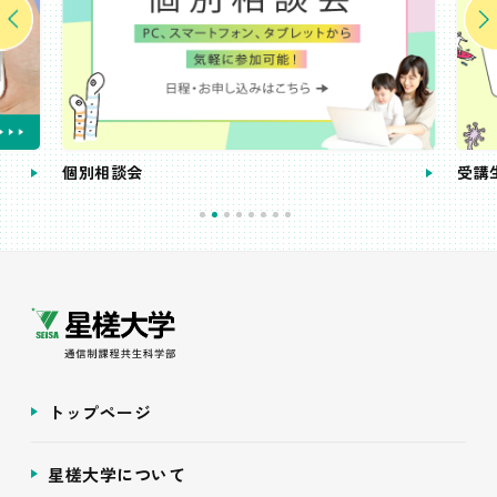
個別相談会
受講
トップページ
星槎大学について