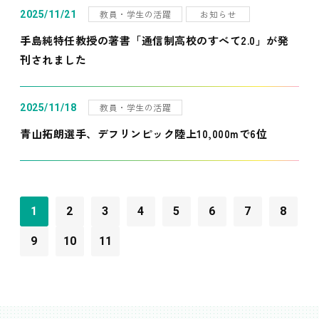
教員・学生の活躍
お知らせ
2025/11/21
手島純特任教授の著書「通信制高校のすべて2.0」が発
刊されました
教員・学生の活躍
2025/11/18
青山拓朗選手、デフリンピック陸上10,000mで6位
1
2
3
4
5
6
7
8
9
10
11