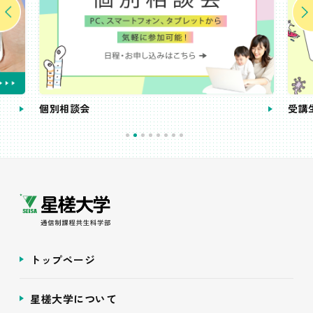
個別相談会
受講
トップページ
星槎大学について