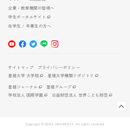
企業・教育機関の皆様へ
学生ポータルサイト
在学生 / 卒業生の方へ
サイトマップ
プライバシーポリシー
星槎大学 大学院
星槎大学機関リポジトリ
星槎ジャーナル
星槎グループ
学校法人 国際学園
公益財団法人 世界こども財団
Copyright © SEISA UNIVERSITY. All rights reserved.