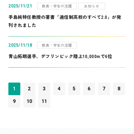
教員・学生の活躍
お知らせ
2025/11/21
手島純特任教授の著書「通信制高校のすべて2.0」が発
刊されました
教員・学生の活躍
2025/11/18
青山拓朗選手、デフリンピック陸上10,000mで6位
1
2
3
4
5
6
7
8
9
10
11