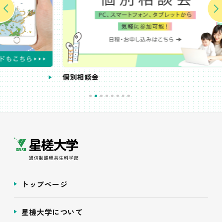
個別相談会
受講
トップページ
星槎大学について