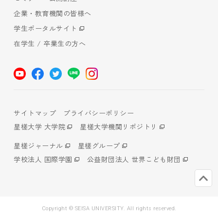
企業・教育機関の皆様へ
学生ポータルサイト
在学生 / 卒業生の方へ
サイトマップ
プライバシーポリシー
星槎大学 大学院
星槎大学機関リポジトリ
星槎ジャーナル
星槎グループ
学校法人 国際学園
公益財団法人 世界こども財団
Copyright © SEISA UNIVERSITY. All rights reserved.