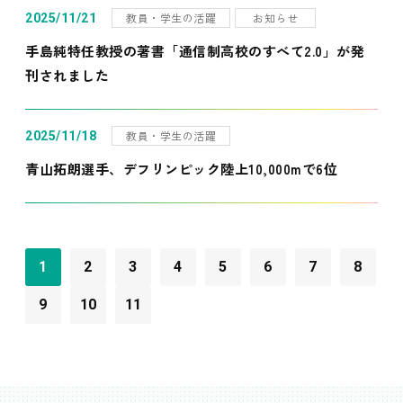
教員・学生の活躍
お知らせ
2025/11/21
手島純特任教授の著書「通信制高校のすべて2.0」が発
刊されました
教員・学生の活躍
2025/11/18
青山拓朗選手、デフリンピック陸上10,000mで6位
1
2
3
4
5
6
7
8
9
10
11