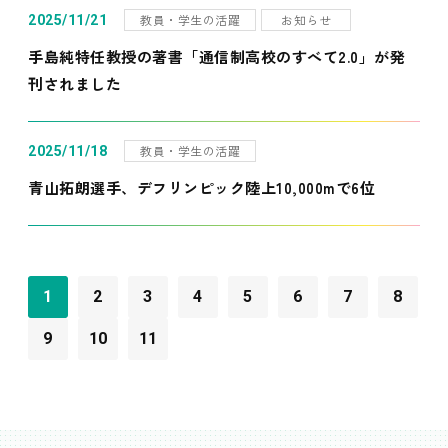
教員・学生の活躍
お知らせ
2025/11/21
手島純特任教授の著書「通信制高校のすべて2.0」が発
刊されました
教員・学生の活躍
2025/11/18
青山拓朗選手、デフリンピック陸上10,000mで6位
1
2
3
4
5
6
7
8
9
10
11