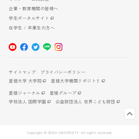
企業・教育機関の皆様へ
学生ポータルサイト
在学生 / 卒業生の方へ
サイトマップ
プライバシーポリシー
星槎大学 大学院
星槎大学機関リポジトリ
星槎ジャーナル
星槎グループ
学校法人 国際学園
公益財団法人 世界こども財団
Copyright © SEISA UNIVERSITY. All rights reserved.