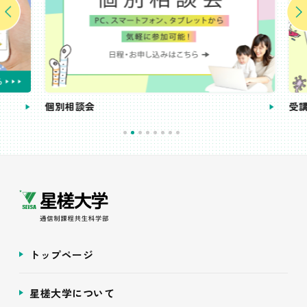
個別相談会
受講
トップページ
星槎大学について