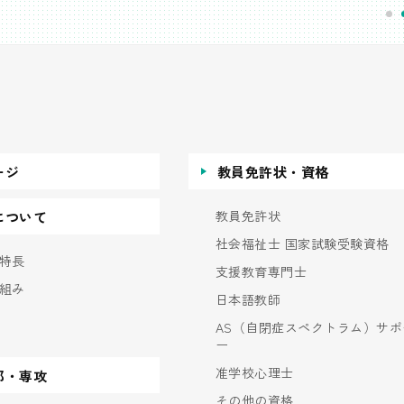
ージ
教員免許状・資格
教員免許状
について
社会福祉士 国家試験受験資格
特長
支援教育専門士
組み
日本語教師
AS（自閉症スペクトラム）サポ
ー
准学校心理士
部・専攻
その他の資格