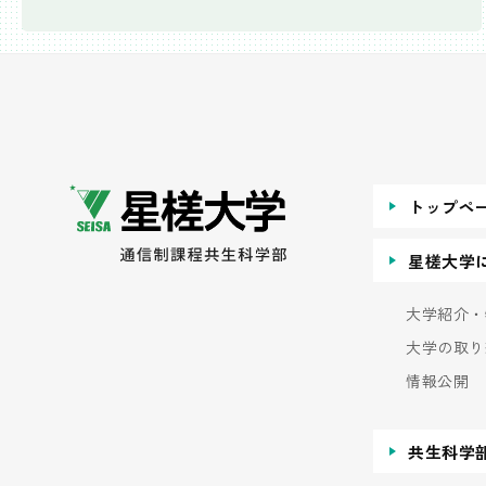
トップペ
星槎大学
大学紹介・
大学の取り
情報公開
共生科学