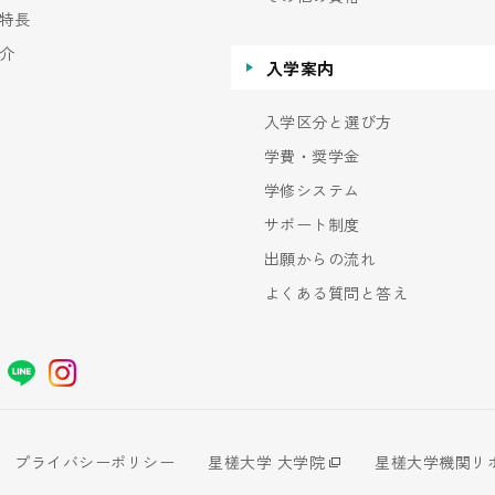
特長
介
入学案内
入学区分と選び方
学費・奨学金
学修システム
サポート制度
出願からの流れ
よくある質問と答え
プライバシーポリシー
星槎大学 大学院
星槎大学機関リ