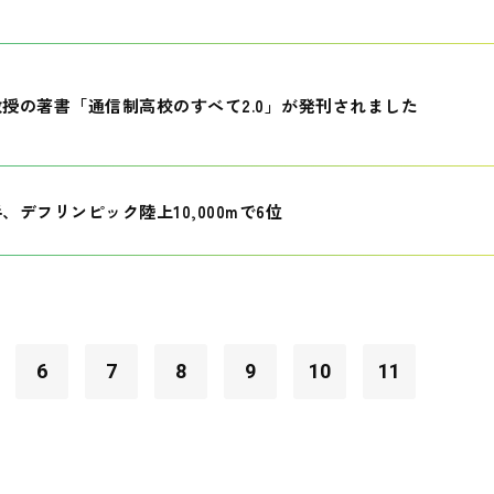
授の著書「通信制高校のすべて2.0」が発刊されました
、デフリンピック陸上10,000mで6位
6
7
8
9
10
11