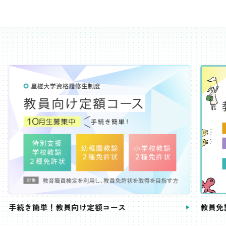
き簡単！教員向け定額コース
教員免許状が