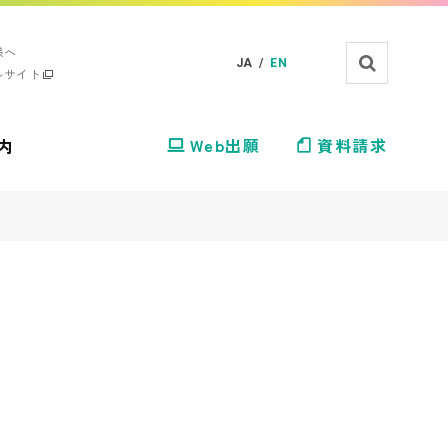
様へ
JA /
EN
ルサイト
内
Web出願
資料請求