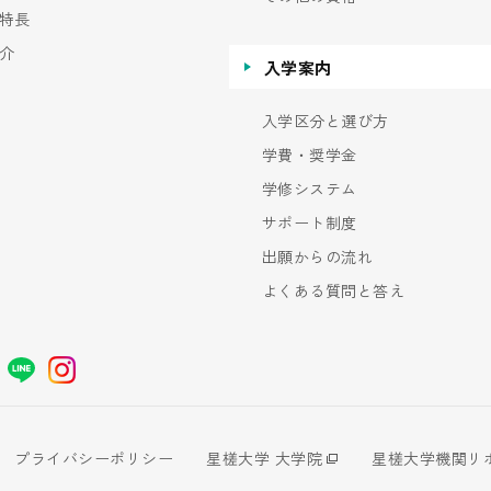
特長
介
入学案内
入学区分と選び方
学費・奨学金
学修システム
サポート制度
出願からの流れ
よくある質問と答え
プライバシーポリシー
星槎大学 大学院
星槎大学機関リ