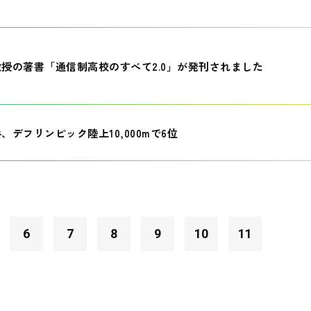
授の著書「通信制高校のすべて2.0」が発刊されました
、デフリンピック陸上10,000mで6位
6
7
8
9
10
11