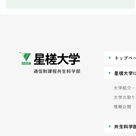
トップペ
星槎大学
大学紹介・
大学の取り
情報公開
共生科学