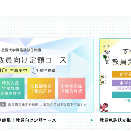
き簡単！教員向け定額コース
教員免許状が