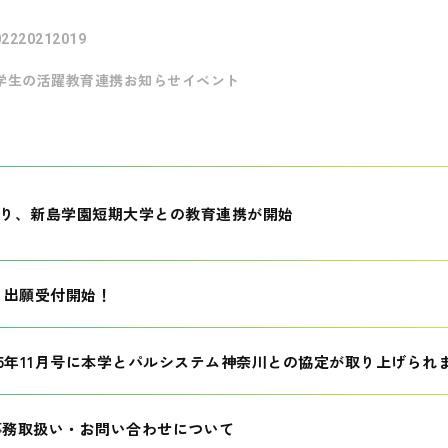
022
2021
2019
学生の活躍
教育連携
お知らせ
イベント
月より、新島学園短期大学との教育連携が開始
生 出願受付開始！
25年11月号に本学とパルシステム神奈川との協定が取り上げられ
事務取扱い・お問い合わせについて