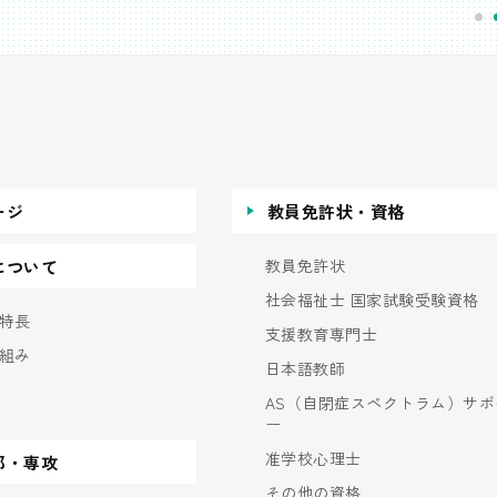
ージ
教員免許状・資格
教員免許状
について
社会福祉士 国家試験受験資格
特長
支援教育専門士
組み
日本語教師
AS（自閉症スペクトラム）サポ
ー
准学校心理士
部・専攻
その他の資格