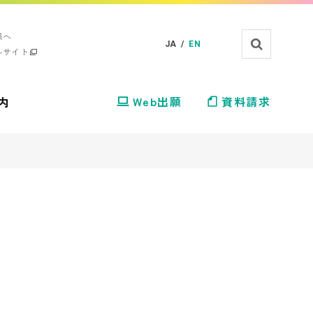
様へ
JA /
EN
ルサイト
内
Web出願
資料請求