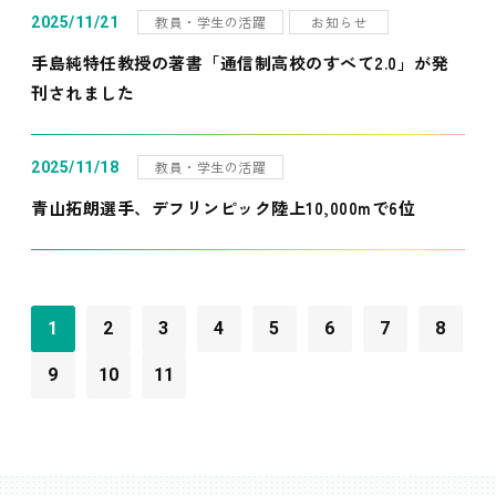
教員・学生の活躍
お知らせ
2025/11/21
手島純特任教授の著書「通信制高校のすべて2.0」が発
刊されました
教員・学生の活躍
2025/11/18
青山拓朗選手、デフリンピック陸上10,000mで6位
1
2
3
4
5
6
7
8
9
10
11