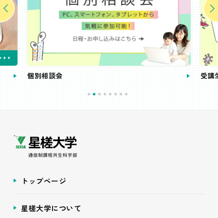
個別相談会
受講
トップページ
星槎大学について