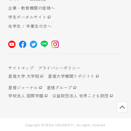
企業・教育機関の皆様へ
学生ポータルサイト
在学生 / 卒業生の方へ
サイトマップ
プライバシーポリシー
星槎大学 大学院
星槎大学機関リポジトリ
星槎ジャーナル
星槎グループ
学校法人 国際学園
公益財団法人 世界こども財団
Copyright © SEISA UNIVERSITY. All rights reserved.