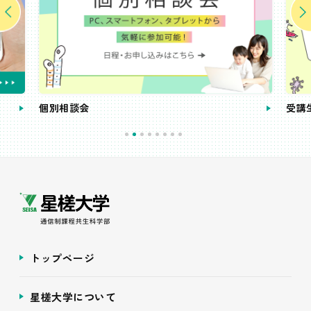
個別相談会
受講
トップページ
星槎大学について