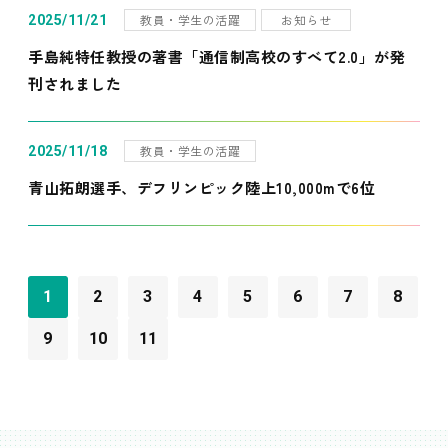
教員・学生の活躍
お知らせ
2025/11/21
手島純特任教授の著書「通信制高校のすべて2.0」が発
刊されました
教員・学生の活躍
2025/11/18
青山拓朗選手、デフリンピック陸上10,000mで6位
1
2
3
4
5
6
7
8
9
10
11