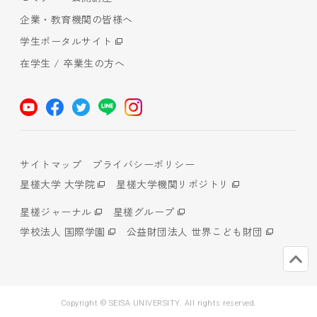
企業・教育機関の皆様へ
学生ポータルサイト
在学生 / 卒業生の方へ
サイトマップ
プライバシーポリシー
星槎大学 大学院
星槎大学機関リポジトリ
星槎ジャーナル
星槎グループ
学校法人 国際学園
公益財団法人 世界こども財団
Copyright © SEISA UNIVERSITY. All rights reserved.