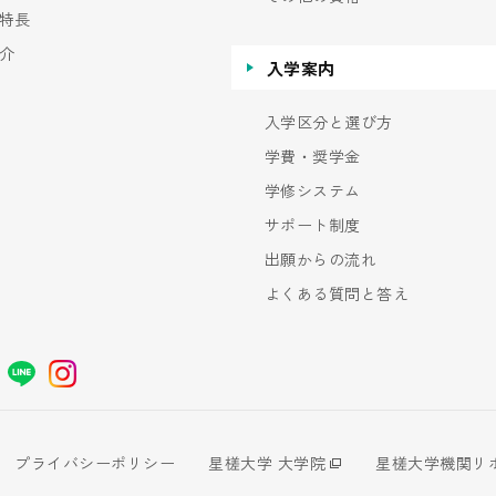
特長
介
入学案内
入学区分と選び方
学費・奨学金
学修システム
サポート制度
出願からの流れ
よくある質問と答え
プライバシーポリシー
星槎大学 大学院
星槎大学機関リ