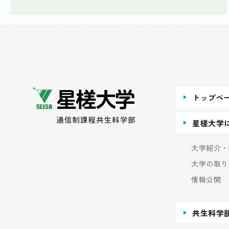
トップペ
星槎大学
大学紹介・
大学の取り
情報公開
共生科学