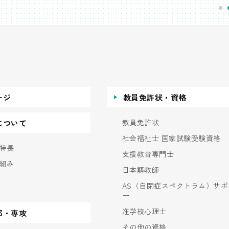
ージ
教員免許状・資格
教員免許状
について
社会福祉士 国家試験受験資格
特長
支援教育専門士
組み
日本語教師
AS（自閉症スペクトラム）サポ
ー
准学校心理士
部・専攻
その他の資格