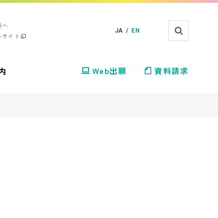
様へ
JA /
EN
ルサイト
内
Web出願
資料請求