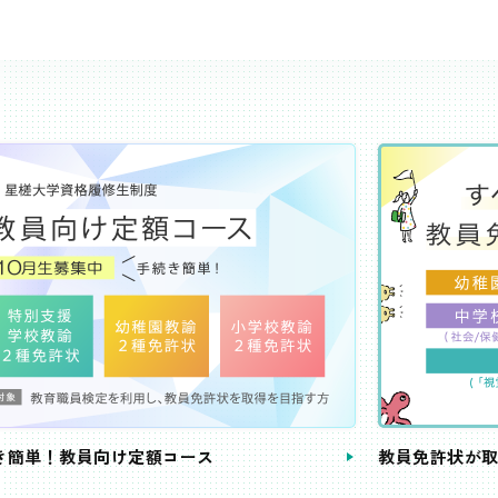
き簡単！教員向け定額コース
教員免許状が