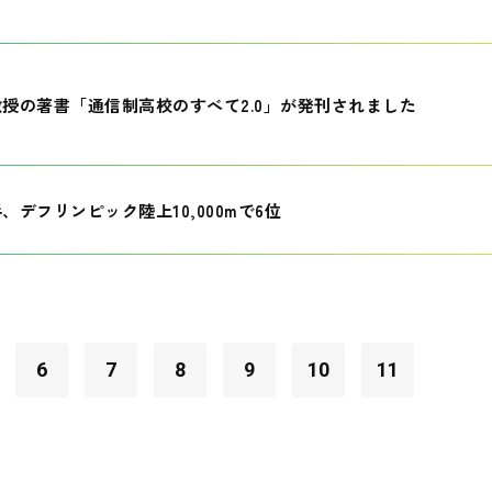
授の著書「通信制高校のすべて2.0」が発刊されました
、デフリンピック陸上10,000mで6位
6
7
8
9
10
11