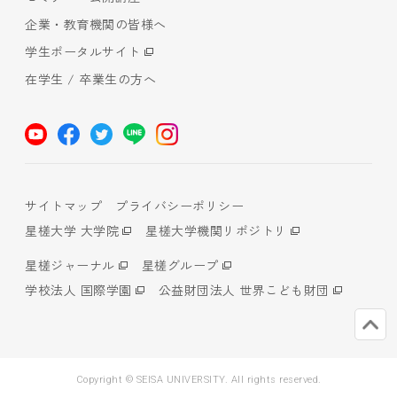
企業・教育機関の皆様へ
学生ポータルサイト
在学生 / 卒業生の方へ
サイトマップ
プライバシーポリシー
星槎大学 大学院
星槎大学機関リポジトリ
星槎ジャーナル
星槎グループ
学校法人 国際学園
公益財団法人 世界こども財団
Copyright © SEISA UNIVERSITY. All rights reserved.