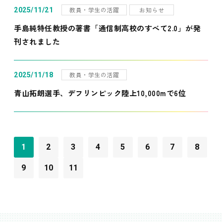
教員・学生の活躍
お知らせ
2025/11/21
手島純特任教授の著書「通信制高校のすべて2.0」が発
刊されました
教員・学生の活躍
2025/11/18
青山拓朗選手、デフリンピック陸上10,000mで6位
1
2
3
4
5
6
7
8
9
10
11