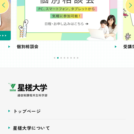
個別相談会
受講
トップページ
星槎大学について