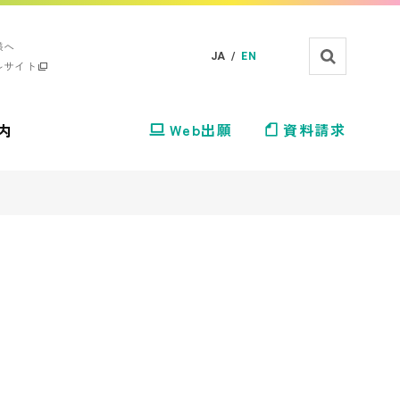
様へ
JA /
EN
ルサイト
内
Web出願
資料請求