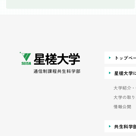
トップペ
星槎大学
大学紹介・
大学の取り
情報公開
共生科学