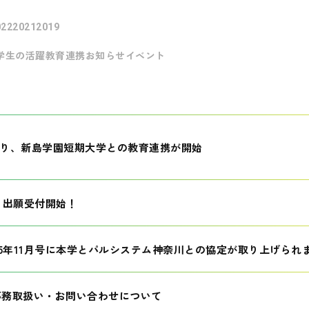
022
2021
2019
学生の活躍
教育連携
お知らせ
イベント
月より、新島学園短期大学との教育連携が開始
生 出願受付開始！
25年11月号に本学とパルシステム神奈川との協定が取り上げられ
事務取扱い・お問い合わせについて