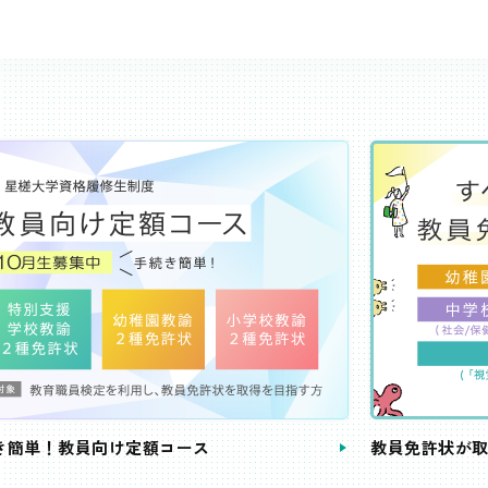
き簡単！教員向け定額コース
教員免許状が