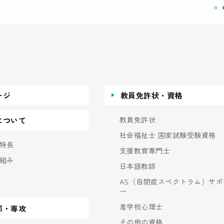
ージ
教員免許状・資格
教員免許状
について
社会福祉士 国家試験受験資格
特長
支援教育専門士
組み
日本語教師
AS（自閉症スペクトラム）サポ
ー
准学校心理士
部・専攻
その他の資格