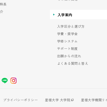
特長
介
入学案内
入学区分と選び方
学費・奨学金
学修システム
サポート制度
出願からの流れ
よくある質問と答え
プライバシーポリシー
星槎大学 大学院
星槎大学機関リ