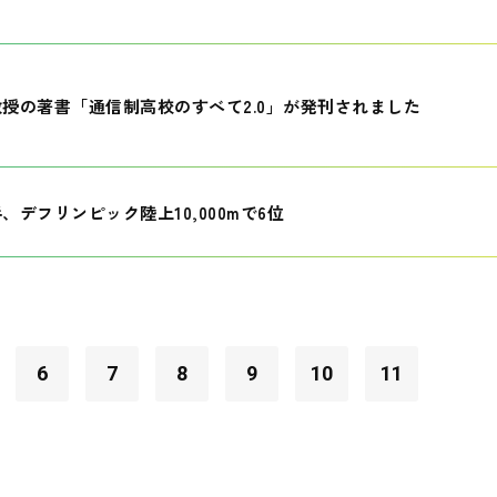
授の著書「通信制高校のすべて2.0」が発刊されました
、デフリンピック陸上10,000mで6位
6
7
8
9
10
11