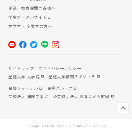
企業・教育機関の皆様へ
学生ポータルサイト
在学生 / 卒業生の方へ
サイトマップ
プライバシーポリシー
星槎大学 大学院
星槎大学機関リポジトリ
星槎ジャーナル
星槎グループ
学校法人 国際学園
公益財団法人 世界こども財団
Copyright © SEISA UNIVERSITY. All rights reserved.