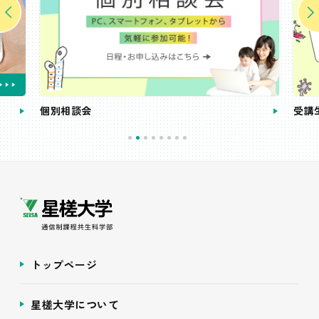
個別相談会
受講
トップページ
星槎大学について