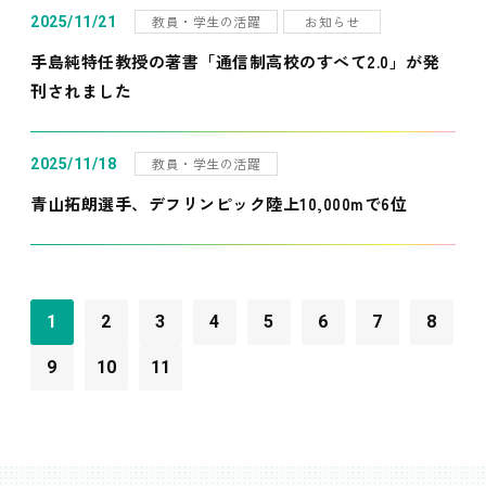
教員・学生の活躍
お知らせ
2025/11/21
手島純特任教授の著書「通信制高校のすべて2.0」が発
刊されました
教員・学生の活躍
2025/11/18
青山拓朗選手、デフリンピック陸上10,000mで6位
1
2
3
4
5
6
7
8
9
10
11