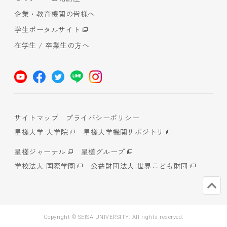
企業・教育機関の皆様へ
学生ポータルサイト
在学生 / 卒業生の方へ
サイトマップ
プライバシーポリシー
星槎大学 大学院
星槎大学機関リポジトリ
星槎ジャーナル
星槎グループ
学校法人 国際学園
公益財団法人 世界こども財団
Copyright © SEISA UNIVERSITY. All rights reserved.