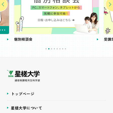
個別相談会
受講
トップページ
星槎大学について