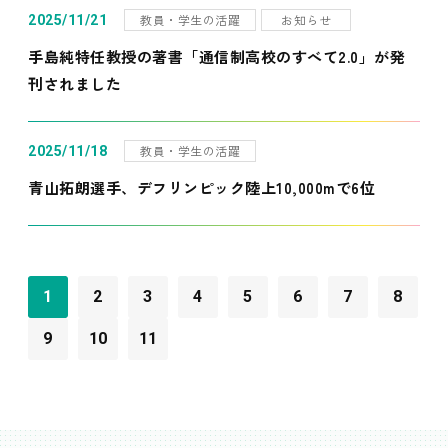
教員・学生の活躍
お知らせ
2025/11/21
手島純特任教授の著書「通信制高校のすべて2.0」が発
刊されました
教員・学生の活躍
2025/11/18
青山拓朗選手、デフリンピック陸上10,000mで6位
1
2
3
4
5
6
7
8
9
10
11