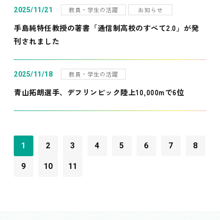
教員・学生の活躍
お知らせ
2025/11/21
手島純特任教授の著書「通信制高校のすべて2.0」が発
刊されました
教員・学生の活躍
2025/11/18
青山拓朗選手、デフリンピック陸上10,000mで6位
1
2
3
4
5
6
7
8
9
10
11