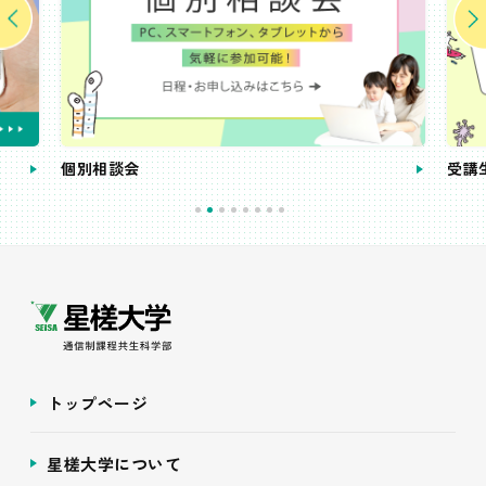
個別相談会
受講
トップページ
星槎大学について