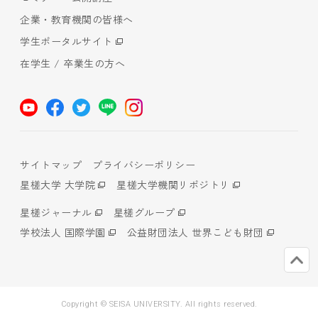
企業・教育機関の皆様へ
学生ポータルサイト
在学生 / 卒業生の方へ
サイトマップ
プライバシーポリシー
星槎大学 大学院
星槎大学機関リポジトリ
星槎ジャーナル
星槎グループ
学校法人 国際学園
公益財団法人 世界こども財団
Copyright © SEISA UNIVERSITY. All rights reserved.