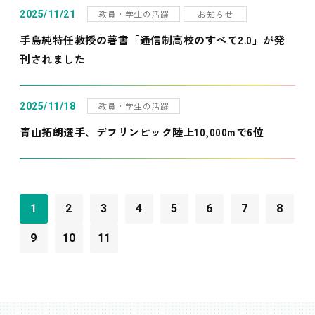
教員・学生の活躍
お知らせ
2025/11/21
手島純特任教授の著書「通信制高校のすべて2.0」が発
刊されました
教員・学生の活躍
2025/11/18
青山拓朗選手、デフリンピック陸上10,000mで6位
1
2
3
4
5
6
7
8
9
10
11