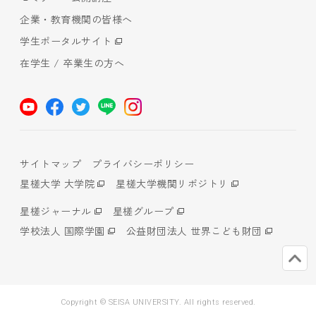
企業・教育機関の皆様へ
学生ポータルサイト
在学生 / 卒業生の方へ
サイトマップ
プライバシーポリシー
星槎大学 大学院
星槎大学機関リポジトリ
星槎ジャーナル
星槎グループ
学校法人 国際学園
公益財団法人 世界こども財団
Copyright © SEISA UNIVERSITY. All rights reserved.