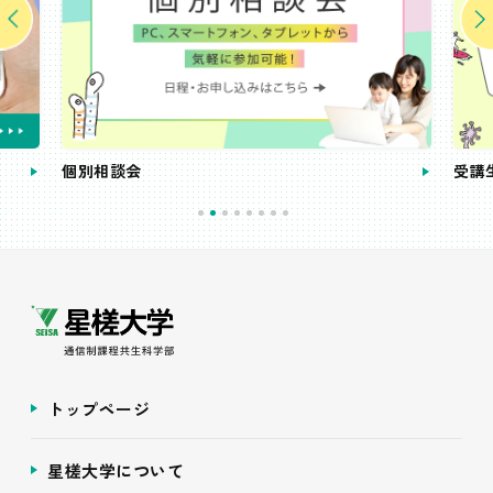
個別相談会
受講
トップページ
星槎大学について