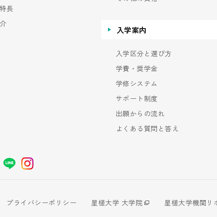
特長
介
入学案内
入学区分と選び方
学費・奨学金
学修システム
サポート制度
出願からの流れ
よくある質問と答え
プライバシーポリシー
星槎大学 大学院
星槎大学機関リ