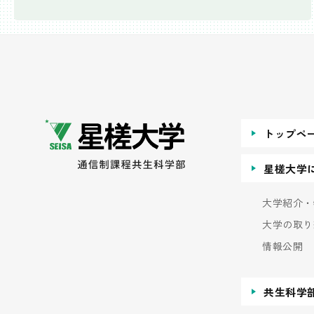
トップペ
星槎大学
大学紹介・
大学の取り
情報公開
共生科学