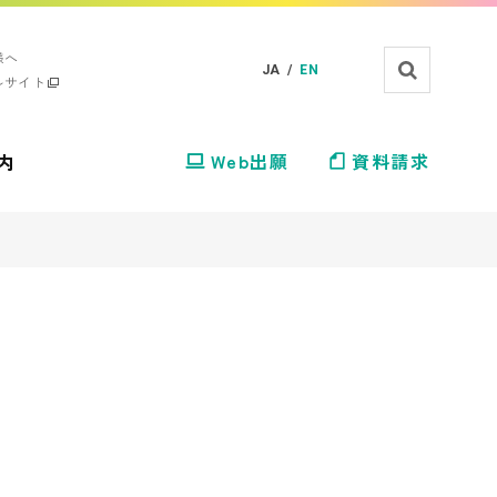
様へ
JA /
EN
ルサイト
内
Web出願
資料請求