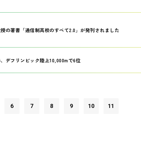
授の著書「通信制高校のすべて2.0」が発刊されました
、デフリンピック陸上10,000mで6位
6
7
8
9
10
11