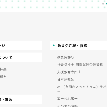
ージ
教員免許状・資格
教員免許状
について
社会福祉士 国家試験受験資格
特長
支援教育専門士
組み
日本語教師
AS（自閉症スペクトラム）サポ
ー
准学校心理士
部・専攻
その他の資格