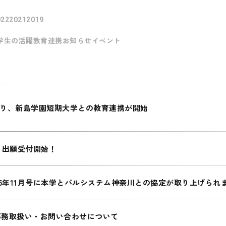
022
2021
2019
学生の活躍
教育連携
お知らせ
イベント
月より、新島学園短期大学との教育連携が開始
生 出願受付開始！
25年11月号に本学とパルシステム神奈川との協定が取り上げられ
事務取扱い・お問い合わせについて