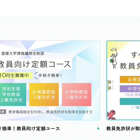
き簡単！教員向け定額コース
教員免許状が