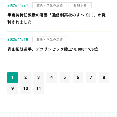
教員・学生の活躍
お知らせ
2025/11/21
手島純特任教授の著書「通信制高校のすべて2.0」が発
刊されました
教員・学生の活躍
2025/11/18
青山拓朗選手、デフリンピック陸上10,000mで6位
1
2
3
4
5
6
7
8
9
10
11