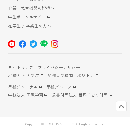
企業・教育機関の皆様へ
学生ポータルサイト
在学生 / 卒業生の方へ
サイトマップ
プライバシーポリシー
星槎大学 大学院
星槎大学機関リポジトリ
星槎ジャーナル
星槎グループ
学校法人 国際学園
公益財団法人 世界こども財団
Copyright © SEISA UNIVERSITY. All rights reserved.