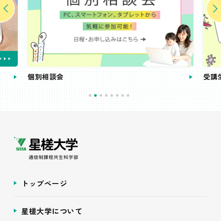
個別相談会
受講
トップページ
星槎大学について