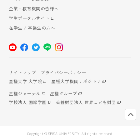
企業・教育機関の皆様へ
学生ポータルサイト
在学生 / 卒業生の方へ
サイトマップ
プライバシーポリシー
星槎大学 大学院
星槎大学機関リポジトリ
星槎ジャーナル
星槎グループ
学校法人 国際学園
公益財団法人 世界こども財団
Copyright © SEISA UNIVERSITY. All rights reserved.