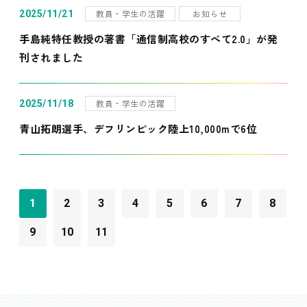
教員・学生の活躍
お知らせ
2025/11/21
手島純特任教授の著書「通信制高校のすべて2.0」が発
刊されました
教員・学生の活躍
2025/11/18
青山拓朗選手、デフリンピック陸上10,000mで6位
1
2
3
4
5
6
7
8
9
10
11