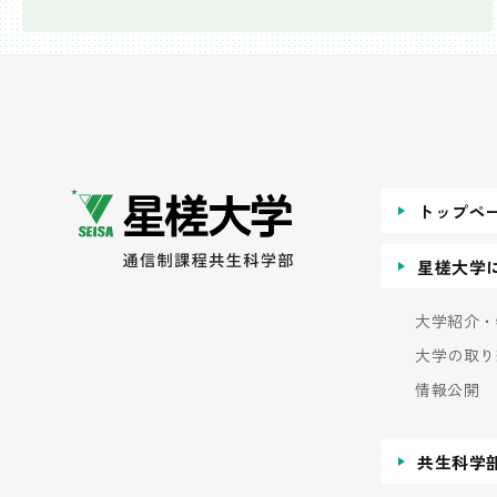
トップペ
星槎大学
大学紹介・
大学の取り
情報公開
共生科学