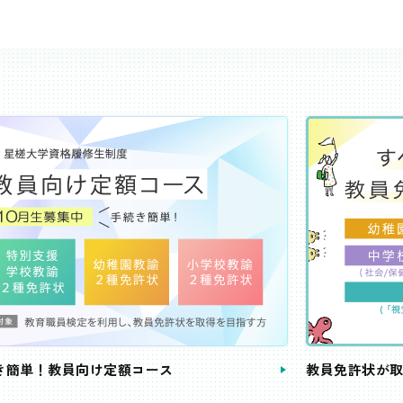
き簡単！教員向け定額コース
教員免許状が