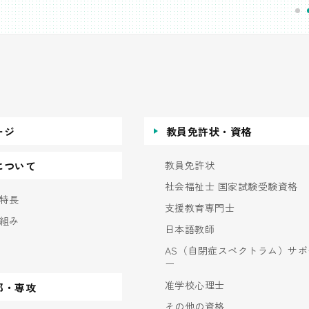
ージ
教員免許状・資格
教員免許状
について
社会福祉士 国家試験受験資格
特長
支援教育専門士
組み
日本語教師
AS（自閉症スペクトラム）サポ
ー
准学校心理士
部・専攻
その他の資格