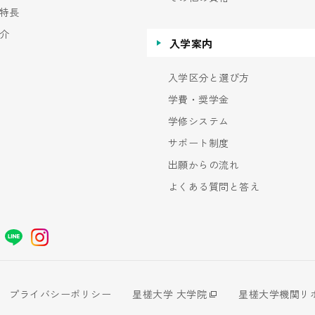
特長
介
入学案内
入学区分と選び方
学費・奨学金
学修システム
サポート制度
出願からの流れ
よくある質問と答え
プライバシーポリシー
星槎大学 大学院
星槎大学機関リ