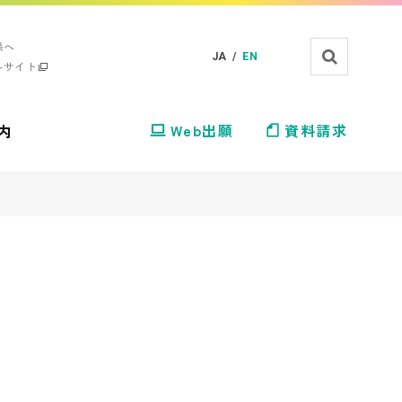
様へ
JA /
EN
ルサイト
内
Web出願
資料請求