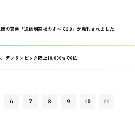
授の著書「通信制高校のすべて2.0」が発刊されました
、デフリンピック陸上10,000mで6位
6
7
8
9
10
11