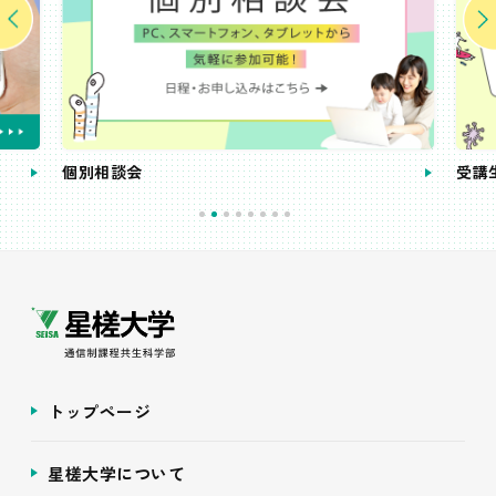
個別相談会
受講
トップページ
星槎大学について