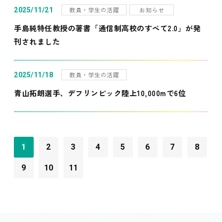
教員・学生の活躍
お知らせ
2025/11/21
手島純特任教授の著書「通信制高校のすべて2.0」が発
刊されました
教員・学生の活躍
2025/11/18
青山拓朗選手、デフリンピック陸上10,000mで6位
1
2
3
4
5
6
7
8
9
10
11