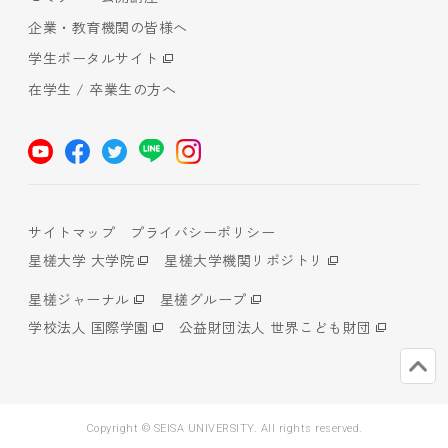
企業・教育機関の皆様へ
学生ポータルサイト
在学生 / 卒業生の方へ
サイトマップ
プライバシーポリシー
星槎大学 大学院
星槎大学機関リポジトリ
星槎ジャーナル
星槎グループ
学校法人 国際学園
公益財団法人 世界こども財団
Copyright © SEISA UNIVERSITY. All rights reserved.