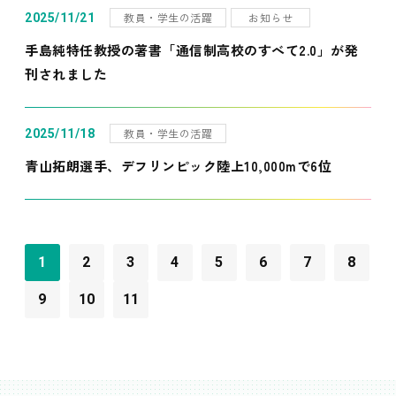
教員・学生の活躍
お知らせ
2025/11/21
手島純特任教授の著書「通信制高校のすべて2.0」が発
刊されました
教員・学生の活躍
2025/11/18
青山拓朗選手、デフリンピック陸上10,000mで6位
1
2
3
4
5
6
7
8
9
10
11