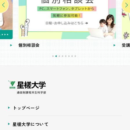
個別相談会
受講
トップページ
星槎大学について