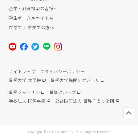
企業・教育機関の皆様へ
学生ポータルサイト
在学生 / 卒業生の方へ
サイトマップ
プライバシーポリシー
星槎大学 大学院
星槎大学機関リポジトリ
星槎ジャーナル
星槎グループ
学校法人 国際学園
公益財団法人 世界こども財団
Copyright © SEISA UNIVERSITY. All rights reserved.