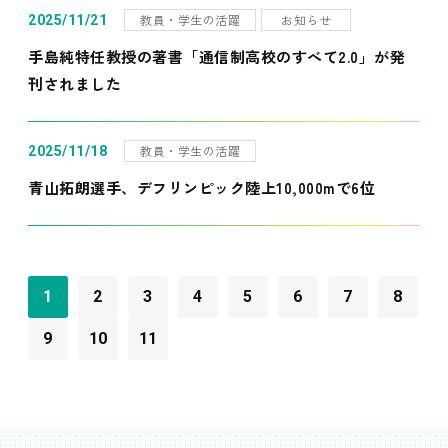
教員・学生の活躍
お知らせ
2025/11/21
手島純特任教授の著書「通信制高校のすべて2.0」が発
刊されました
教員・学生の活躍
2025/11/18
青山拓朗選手、デフリンピック陸上10,000mで6位
1
2
3
4
5
6
7
8
9
10
11