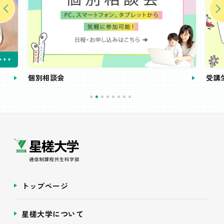
個別相談会
受講
トップページ
星槎大学について