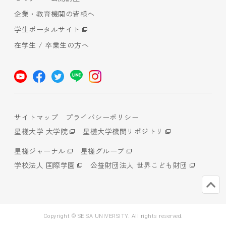
企業・教育機関の皆様へ
学生ポータルサイト
在学生 / 卒業生の方へ
サイトマップ
プライバシーポリシー
星槎大学 大学院
星槎大学機関リポジトリ
星槎ジャーナル
星槎グループ
学校法人 国際学園
公益財団法人 世界こども財団
Copyright © SEISA UNIVERSITY. All rights reserved.