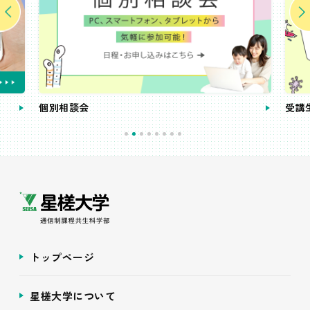
個別相談会
受講
トップページ
星槎大学について