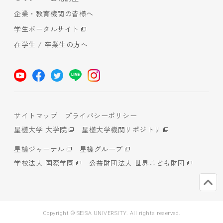
企業・教育機関の皆様へ
学生ポータルサイト
在学生 / 卒業生の方へ
サイトマップ
プライバシーポリシー
星槎大学 大学院
星槎大学機関リポジトリ
星槎ジャーナル
星槎グループ
学校法人 国際学園
公益財団法人 世界こども財団
Copyright © SEISA UNIVERSITY. All rights reserved.