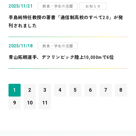
教員・学生の活躍
お知らせ
2025/11/21
手島純特任教授の著書「通信制高校のすべて2.0」が発
刊されました
教員・学生の活躍
2025/11/18
青山拓朗選手、デフリンピック陸上10,000mで6位
1
2
3
4
5
6
7
8
9
10
11