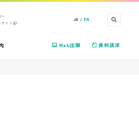
様へ
JA /
EN
ルサイト
内
Web出願
資料請求