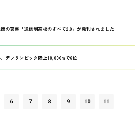
授の著書「通信制高校のすべて2.0」が発刊されました
、デフリンピック陸上10,000mで6位
6
7
8
9
10
11