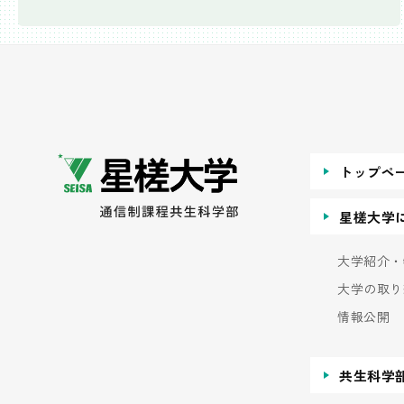
トップペ
星槎大学
大学紹介・
大学の取り
情報公開
共生科学