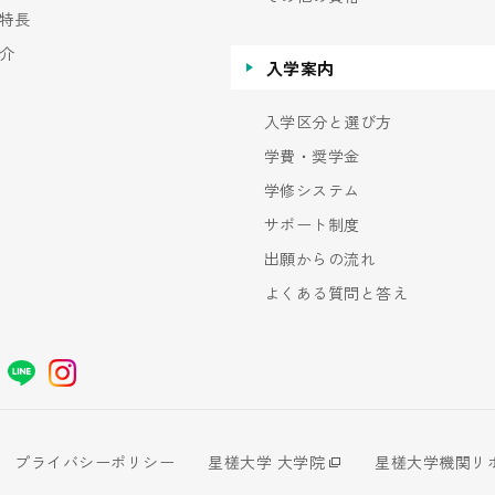
特長
介
入学案内
入学区分と選び方
学費・奨学金
学修システム
サポート制度
出願からの流れ
よくある質問と答え
プライバシーポリシー
星槎大学 大学院
星槎大学機関リ