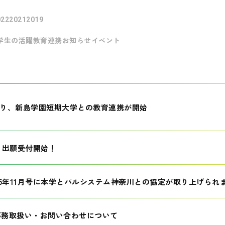
022
2021
2019
学生の活躍
教育連携
お知らせ
イベント
月より、新島学園短期大学との教育連携が開始
生 出願受付開始！
25年11月号に本学とパルシステム神奈川との協定が取り上げられ
事務取扱い・お問い合わせについて