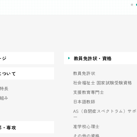
ージ
教員免許状・資格
教員免許状
について
社会福祉士 国家試験受験資格
特長
支援教育専門士
組み
日本語教師
AS（自閉症スペクトラム）サポ
ー
准学校心理士
部・専攻
その他の資格