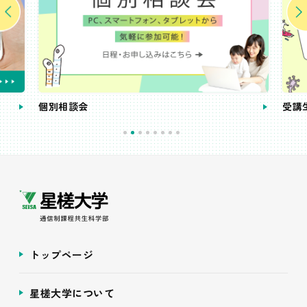
個別相談会
受講
トップページ
星槎大学について