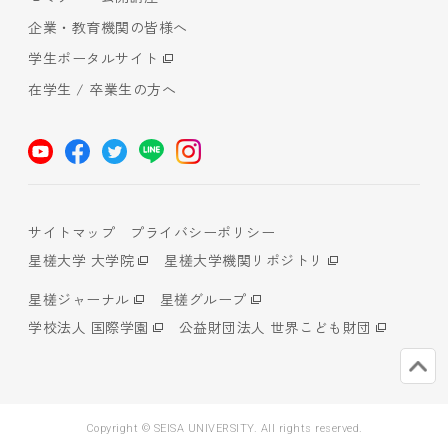
企業・教育機関の皆様へ
学生ポータルサイト
在学生 / 卒業生の方へ
サイトマップ
プライバシーポリシー
星槎大学 大学院
星槎大学機関リポジトリ
星槎ジャーナル
星槎グループ
学校法人 国際学園
公益財団法人 世界こども財団
Copyright © SEISA UNIVERSITY. All rights reserved.