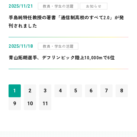
教員・学生の活躍
お知らせ
2025/11/21
手島純特任教授の著書「通信制高校のすべて2.0」が発
刊されました
教員・学生の活躍
2025/11/18
青山拓朗選手、デフリンピック陸上10,000mで6位
1
2
3
4
5
6
7
8
9
10
11