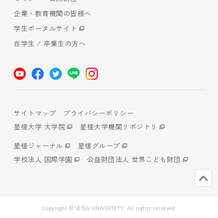
企業・教育機関の皆様へ
学生ポータルサイト
在学生 / 卒業生の方へ
サイトマップ
プライバシーポリシー
星槎大学 大学院
星槎大学機関リポジトリ
星槎ジャーナル
星槎グループ
学校法人 国際学園
公益財団法人 世界こども財団
Copyright © SEISA UNIVERSITY. All rights reserved.