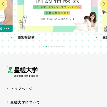
個別相談会
受講
トップページ
星槎大学について