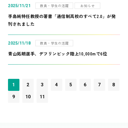
教員・学生の活躍
お知らせ
2025/11/21
手島純特任教授の著書「通信制高校のすべて2.0」が発
刊されました
教員・学生の活躍
2025/11/18
青山拓朗選手、デフリンピック陸上10,000mで6位
1
2
3
4
5
6
7
8
9
10
11