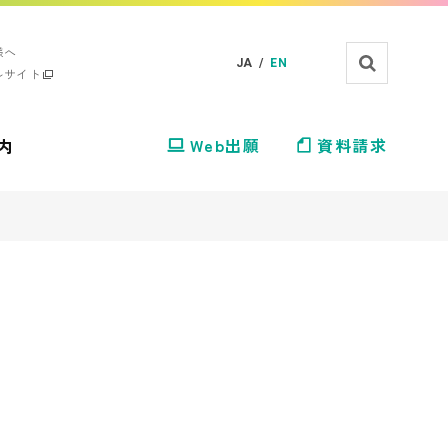
様へ
JA /
EN
ルサイト
内
Web出願
資料請求