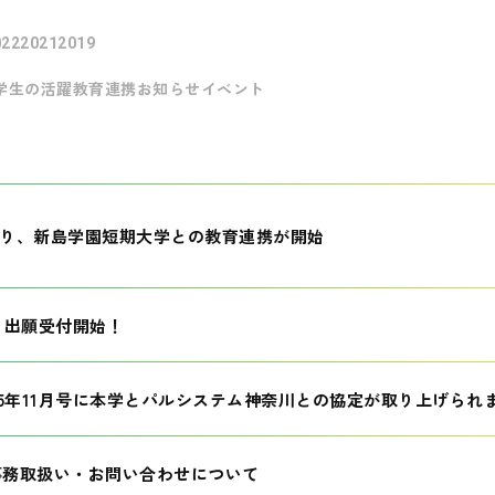
022
2021
2019
学生の活躍
教育連携
お知らせ
イベント
月より、新島学園短期大学との教育連携が開始
生 出願受付開始！
25年11月号に本学とパルシステム神奈川との協定が取り上げられ
事務取扱い・お問い合わせについて