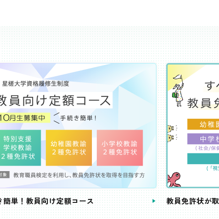
き簡単！教員向け定額コース
教員免許状が