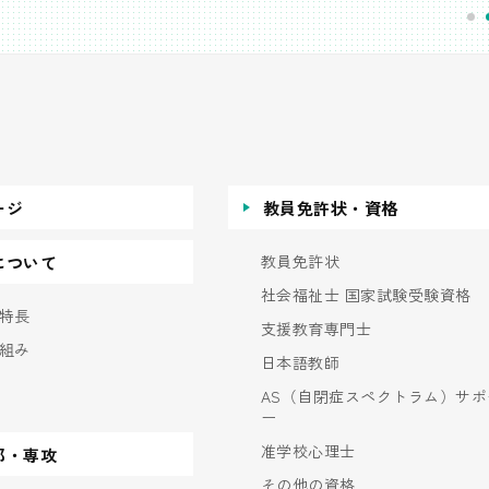
ージ
教員免許状・資格
教員免許状
について
社会福祉士 国家試験受験資格
特長
支援教育専門士
組み
日本語教師
AS（自閉症スペクトラム）サポ
ー
准学校心理士
部・専攻
その他の資格