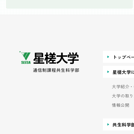
トップペ
星槎大学
大学紹介・
大学の取り
情報公開
共生科学