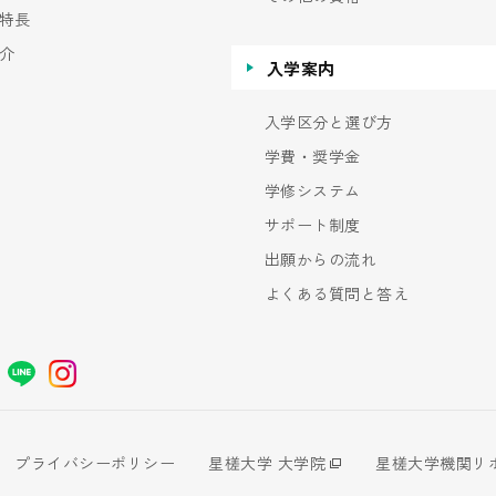
特長
介
入学案内
入学区分と選び方
学費・奨学金
学修システム
サポート制度
出願からの流れ
よくある質問と答え
プライバシーポリシー
星槎大学 大学院
星槎大学機関リ