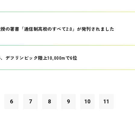
授の著書「通信制高校のすべて2.0」が発刊されました
、デフリンピック陸上10,000mで6位
6
7
8
9
10
11