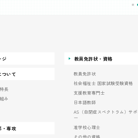
ージ
教員免許状・資格
教員免許状
について
社会福祉士 国家試験受験資格
特長
支援教育専門士
組み
日本語教師
AS（自閉症スペクトラム）サポ
ー
准学校心理士
部・専攻
その他の資格