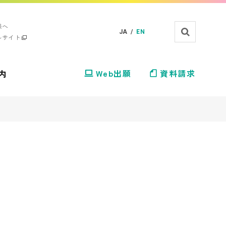
様へ
JA /
EN
ルサイト
内
Web出願
資料請求