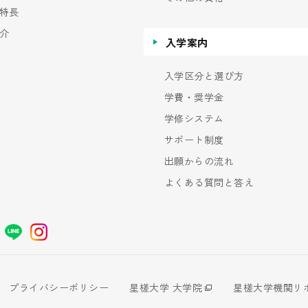
特長
介
入学案内
入学区分と選び方
学費・奨学金
学修システム
サポート制度
出願からの流れ
よくある質問と答え
プライバシーポリシー
星槎大学 大学院
星槎大学機関リ