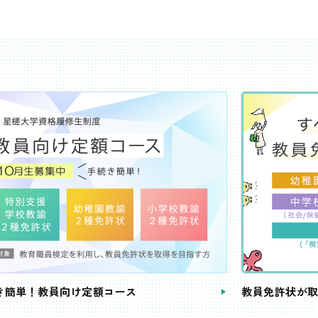
き簡単！教員向け定額コース
教員免許状が