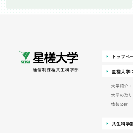
トップペ
星槎大学
大学紹介・
大学の取り
情報公開
共生科学