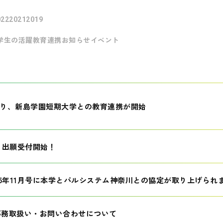
022
2021
2019
学生の活躍
教育連携
お知らせ
イベント
月より、新島学園短期大学との教育連携が開始
生 出願受付開始！
25年11月号に本学とパルシステム神奈川との協定が取り上げられ
事務取扱い・お問い合わせについて