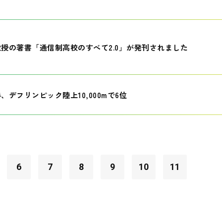
授の著書「通信制高校のすべて2.0」が発刊されました
、デフリンピック陸上10,000mで6位
6
7
8
9
10
11