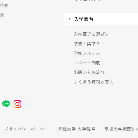
特長
介
入学案内
入学区分と選び方
学費・奨学金
学修システム
サポート制度
出願からの流れ
よくある質問と答え
プライバシーポリシー
星槎大学 大学院
星槎大学機関リ