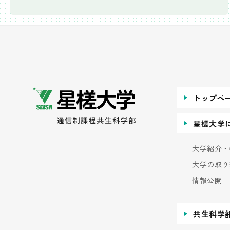
トップペ
星槎大学
大学紹介・
大学の取り
情報公開
共生科学