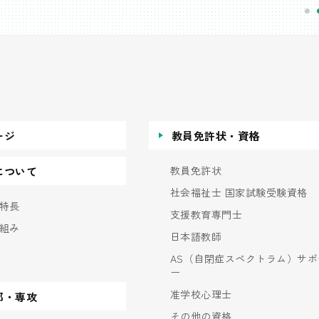
ージ
教員免許状・資格
教員免許状
について
社会福祉士 国家試験受験資格
特長
支援教育専門士
組み
日本語教師
AS（自閉症スペクトラム）サポ
ー
准学校心理士
部・専攻
その他の資格