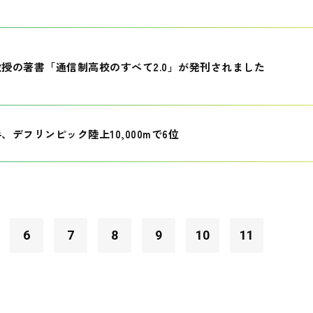
授の著書「通信制高校のすべて2.0」が発刊されました
、デフリンピック陸上10,000mで6位
6
7
8
9
10
11