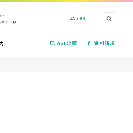
様へ
JA /
EN
ルサイト
内
Web出願
資料請求