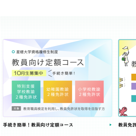
き簡単！教員向け定額コース
教員免許状が