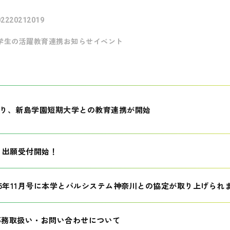
022
2021
2019
学生の活躍
教育連携
お知らせ
イベント
月より、新島学園短期大学との教育連携が開始
生 出願受付開始！
25年11月号に本学とパルシステム神奈川との協定が取り上げられ
事務取扱い・お問い合わせについて