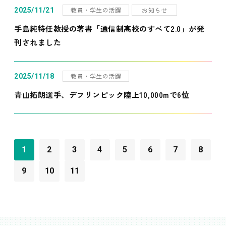
教員・学生の活躍
お知らせ
2025/11/21
手島純特任教授の著書「通信制高校のすべて2.0」が発
刊されました
教員・学生の活躍
2025/11/18
青山拓朗選手、デフリンピック陸上10,000mで6位
1
2
3
4
5
6
7
8
9
10
11