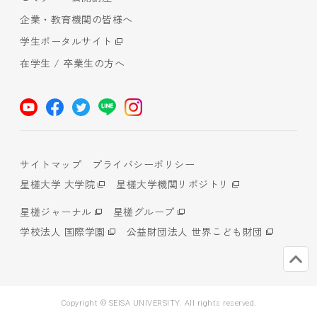
企業・教育機関の皆様へ
学生ポータルサイト
在学生 / 卒業生の方へ
サイトマップ
プライバシーポリシー
星槎大学 大学院
星槎大学機関リポジトリ
星槎ジャーナル
星槎グループ
学校法人 国際学園
公益財団法人 世界こども財団
Copyright © SEISA UNIVERSITY. All rights reserved.