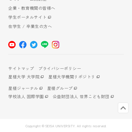
企業・教育機関の皆様へ
学生ポータルサイト
在学生 / 卒業生の方へ
サイトマップ
プライバシーポリシー
星槎大学 大学院
星槎大学機関リポジトリ
星槎ジャーナル
星槎グループ
学校法人 国際学園
公益財団法人 世界こども財団
Copyright © SEISA UNIVERSITY. All rights reserved.