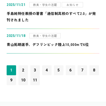
教員・学生の活躍
お知らせ
2025/11/21
手島純特任教授の著書「通信制高校のすべて2.0」が発
刊されました
教員・学生の活躍
2025/11/18
青山拓朗選手、デフリンピック陸上10,000mで6位
1
2
3
4
5
6
7
8
9
10
11