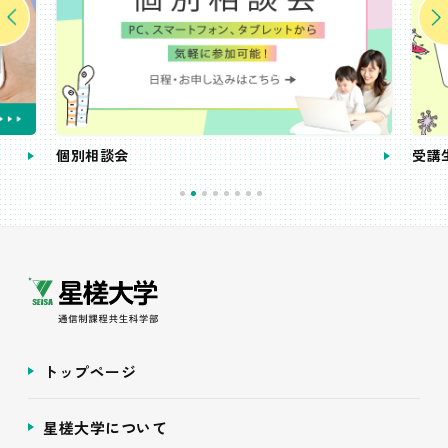
個別相談会
受講
トップページ
星槎大学について