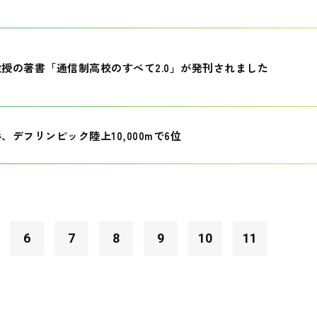
授の著書「通信制高校のすべて2.0」が発刊されました
、デフリンピック陸上10,000mで6位
6
7
8
9
10
11