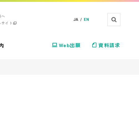
様へ
JA /
EN
ルサイト
内
Web出願
資料請求