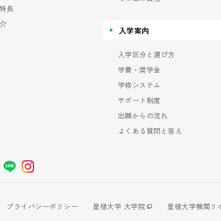
特長
介
入学案内
入学区分と選び方
学費・奨学金
学修システム
サポート制度
出願からの流れ
よくある質問と答え
プライバシーポリシー
星槎大学 大学院
星槎大学機関リ