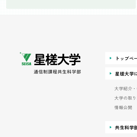
トップペ
星槎大学
大学紹介・
大学の取り
情報公開
共生科学