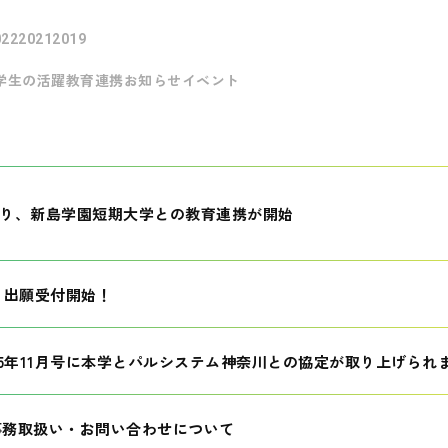
022
2021
2019
学生の活躍
教育連携
お知らせ
イベント
月より、新島学園短期大学との教育連携が開始
生 出願受付開始！
25年11月号に本学とパルシステム神奈川との協定が取り上げられ
事務取扱い・お問い合わせについて