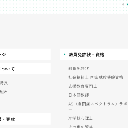
ージ
教員免許状・資格
教員免許状
について
社会福祉士 国家試験受験資格
特長
支援教育専門士
組み
日本語教師
AS（自閉症スペクトラム）サポ
ー
准学校心理士
部・専攻
その他の資格