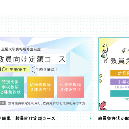
き簡単！教員向け定額コース
教員免許状が