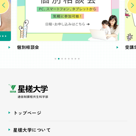
個別相談会
受講
トップページ
星槎大学について