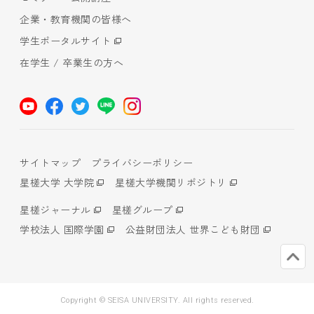
企業・教育機関の皆様へ
学生ポータルサイト
在学生 / 卒業生の方へ
サイトマップ
プライバシーポリシー
星槎大学 大学院
星槎大学機関リポジトリ
星槎ジャーナル
星槎グループ
学校法人 国際学園
公益財団法人 世界こども財団
Copyright © SEISA UNIVERSITY. All rights reserved.