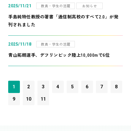
教員・学生の活躍
お知らせ
2025/11/21
手島純特任教授の著書「通信制高校のすべて2.0」が発
刊されました
教員・学生の活躍
2025/11/18
青山拓朗選手、デフリンピック陸上10,000mで6位
1
2
3
4
5
6
7
8
9
10
11