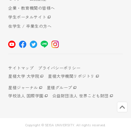
企業・教育機関の皆様へ
学生ポータルサイト
在学生 / 卒業生の方へ
サイトマップ
プライバシーポリシー
星槎大学 大学院
星槎大学機関リポジトリ
星槎ジャーナル
星槎グループ
学校法人 国際学園
公益財団法人 世界こども財団
Copyright © SEISA UNIVERSITY. All rights reserved.