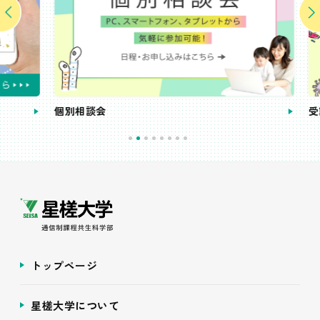
個別相談会
受講
トップページ
星槎大学について